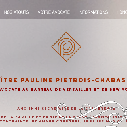
NOS ATOUTS
VOTRE AVOCATE
INFORMATIONS
HON
ître Pauline PIETROIS-CHABAS
Avocate au Barreau de vERSAILLES et de NEW Y
Ancienne secrétaire de la conférence
 de la famille et droit de la sante (Hospitalisati
contrainte, dommage corporel, erreurs medical