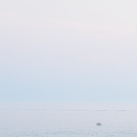
Hospit
et
is
(mai
Droit
de la