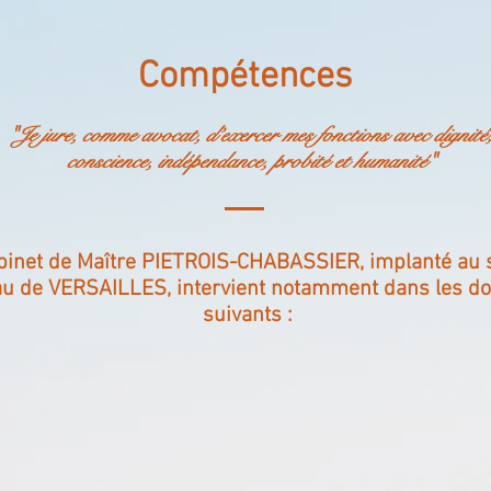
« Je jure, comme avocat, d’exercer mes
fonctions avec dignité, conscience,
indépendance, probité et humanité »
Compétences
"Je jure, comme avocat, d’exercer mes fonctions avec dignité
conscience, indépendance, probité et humanité"
binet de Maître PIETROIS-CHABASSIER, implanté au 
au de VERSAILLES, intervient notamment dans les d
suivants :