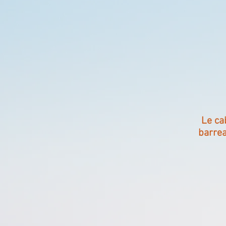
Le ca
barre