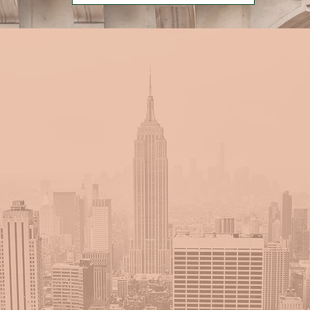
Mon engagement de qualité
"
Réactive et à l'écoute, je suis votre dossier à chaque étape. Je vo
seille en toute transparence afin de vous permettre de faire des c
airés
. Vous restez décisionnaire dans votre dossier, en bénéfician
informations utiles sur les bénéfices et risques des choix et actio
envisagés"