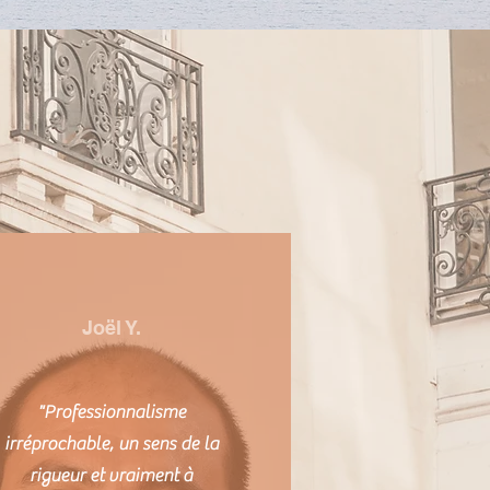
Joël Y.
"Professionnalisme
irréprochable, un sens de la
rigueur et vraiment à