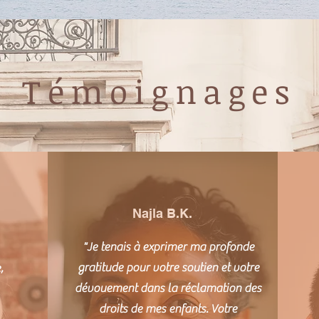
Témoignages
Najla B.K.
"Je tenais à exprimer ma profonde
gratitude pour votre soutien et votre
,
dévouement dans la réclamation des
droits de mes enfants. Votre