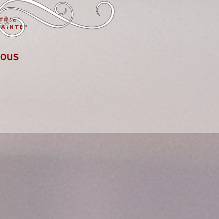
trie"
ainte"
vous