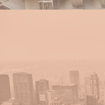
con
écl