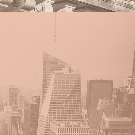
us
hoix
t des
ns