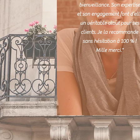
bienveillance. Son expertise
et son engagement font d’ell
un véritable atout pour ses
clients. Je la recommande
sans hésitation à 100 % !
Mille merci."