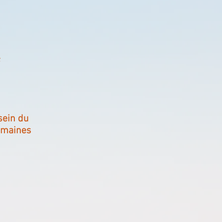
,
sein du
omaines