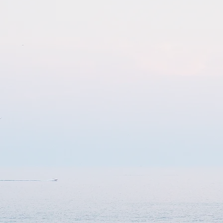
alisations sous contrainte
 programmes de soins,
Droit de la fa
olement et contention
Assistance édu
nlevées, indemnisations,
UMD/USIP)
 du dommage corporel et
Droit des vict
 responsabilité médicale
Ordonn