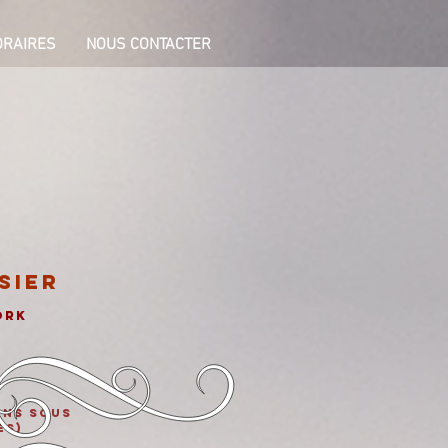
ORAIRES
NOUS CONTACTER
SIER
ORK
ons sous
es)