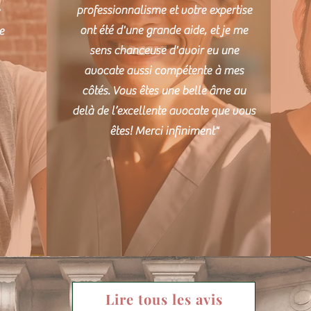
professionnalisme et votre expertise
ont été d'une grande aide, et je me
e
sens chanceuse d'avoir eu une
avocate aussi compétente à mes
côtés. Vous êtes une belle âme au
delà de l’excellente avocate que vous
êtes! Merci infiniment"
Lire tous les avis