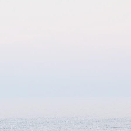
mille
cative
imes