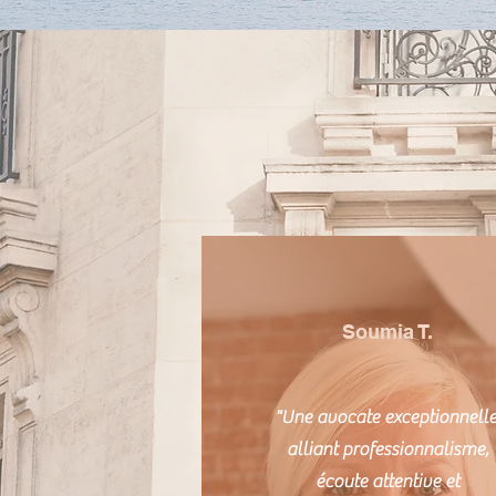
Soumia T.
"Une avocate exceptionnelle
alliant professionnalisme,
écoute attentive et